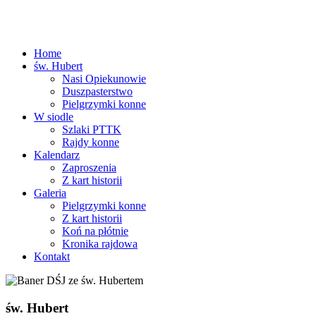
Home
św. Hubert
Nasi Opiekunowie
Duszpasterstwo
Pielgrzymki konne
W siodle
Szlaki PTTK
Rajdy konne
Kalendarz
Zaproszenia
Z kart historii
Galeria
Pielgrzymki konne
Z kart historii
Koń na płótnie
Kronika rajdowa
Kontakt
św. Hubert