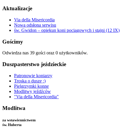
Aktualizacje
Via della Misericordia
Nowa odsłona serwisu
św. Gwidon – opiekun koni pociągowych i stajni (12 IX)
Gościmy
Odwiedza nas 39 gości oraz 0 użytkowników.
Duszpasterstwo jeździeckie
Patronowie koniarzy
Troska o duszę :)
Pielgrzymki konne
Modlitwy jeźdźców
"Via della Misericordia"
Modlitwa
za wstawiennictwem
św. Huberta